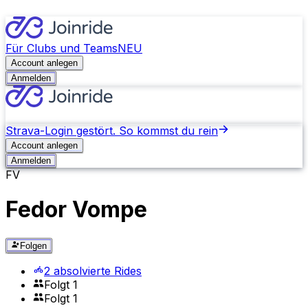
Für Clubs und Teams
NEU
Account anlegen
Anmelden
Strava-Login gestört. So kommst du rein
Account anlegen
Anmelden
FV
Fedor Vompe
Folgen
2 absolvierte Rides
Folgt 1
Folgt 1