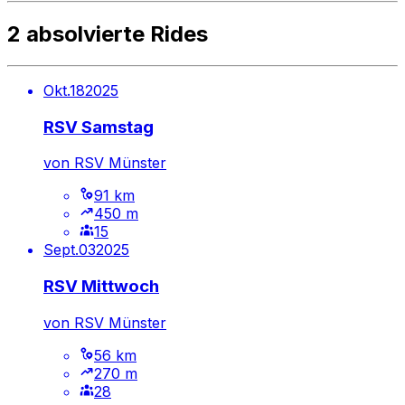
2 absolvierte Rides
Okt.
18
2025
RSV Samstag
von
RSV Münster
91 km
450 m
15
Sept.
03
2025
RSV Mittwoch
von
RSV Münster
56 km
270 m
28