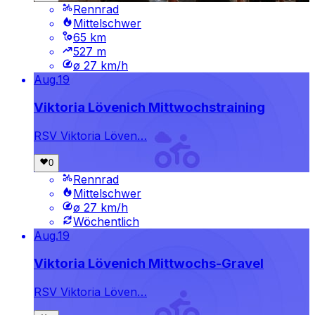
Rennrad
Mittelschwer
65 km
527 m
ø 27 km/h
Aug.
19
Viktoria Lövenich Mittwochstraining
RSV Viktoria Löven…
Rennrad
Mittelschwer
ø 27 km/h
Wöchentlich
Aug.
19
Viktoria Lövenich Mittwochs-Gravel
RSV Viktoria Löven…