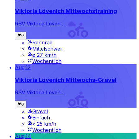
Viktoria Lövenich Mittwochstraining
RSV Viktoria Löven…
Rennrad
Mittelschwer
ø 27 km/h
Wöchentlich
Aug.
12
Viktoria Lövenich Mittwochs-Gravel
RSV Viktoria Löven…
Gravel
Einfach
< 25 km/h
Wöchentlich
Aug.
14