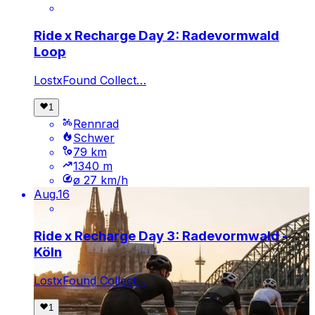
Ride x Recharge Day 2: Radevormwald
Loop
LostxFound Collect…
Rennrad
Schwer
79 km
1340 m
ø 27 km/h
Aug.
16
Ride x Recharge Day 3: Radevormwald -
Köln
LostxFound Collect…