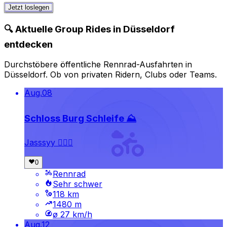
Jetzt loslegen
🔍 Aktuelle Group Rides in Düsseldorf
entdecken
Durchstöbere öffentliche Rennrad-Ausfahrten in
Düsseldorf. Ob von privaten Ridern, Clubs oder Teams.
Aug.
08
Schloss Burg Schleife ⛰️
Jasssyy 🚴🏻‍♂️
Rennrad
Sehr schwer
118 km
1480 m
ø 27 km/h
Aug.
12