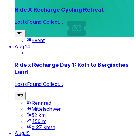
Ride X Recharge Cycling Retreat
LostxFound Collect…
Event
Aug.
14
Ride x Recharge Day 1: Köln to Bergisches
Land
LostxFound Collect…
Rennrad
Mittelschwer
52 km
450 m
ø 27 km/h
Aug.
15