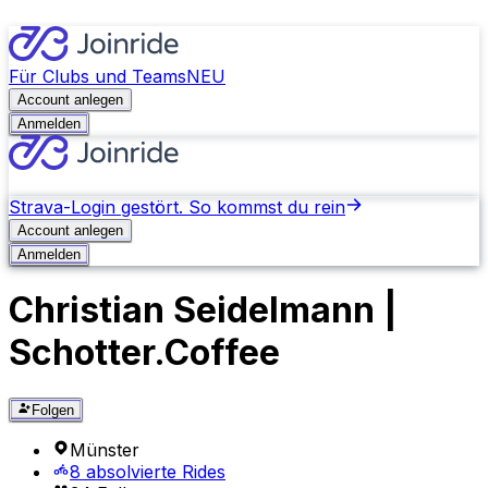
Für Clubs und Teams
NEU
Account anlegen
Anmelden
Strava-Login gestört. So kommst du rein
Account anlegen
Anmelden
Christian Seidelmann |
Schotter.Coffee
Folgen
Münster
8 absolvierte Rides