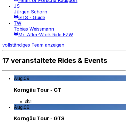
Heart of Porsche Radsport
JS
Jürgen Schorn
GTS - Guide
TW
Tobias Weissmann
Mr. After-Work Ride EZW
vollständiges Team anzeigen
17 veranstaltete Rides & Events
Aug.
09
Korngäu Tour - GT
1
Aug.
09
Korngäu Tour - GTS