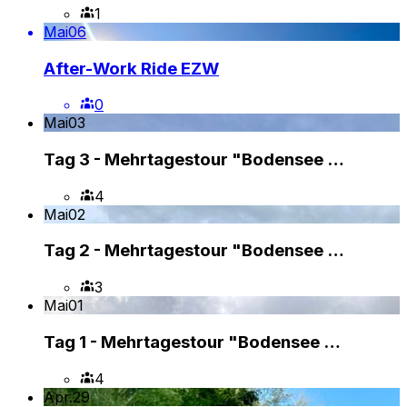
1
Mai
06
After-Work Ride EZW
0
Mai
03
Tag 3 - Mehrtagestour "Bodensee …
4
Mai
02
Tag 2 - Mehrtagestour "Bodensee …
3
Mai
01
Tag 1 - Mehrtagestour "Bodensee …
4
Apr.
29