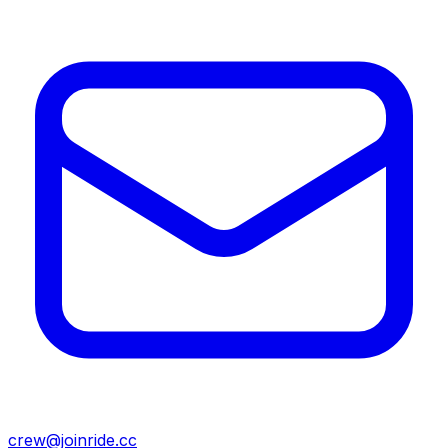
crew@joinride.cc