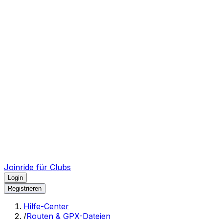
Joinride für Clubs
Login
Registrieren
Hilfe-Center
/
Routen & GPX-Dateien