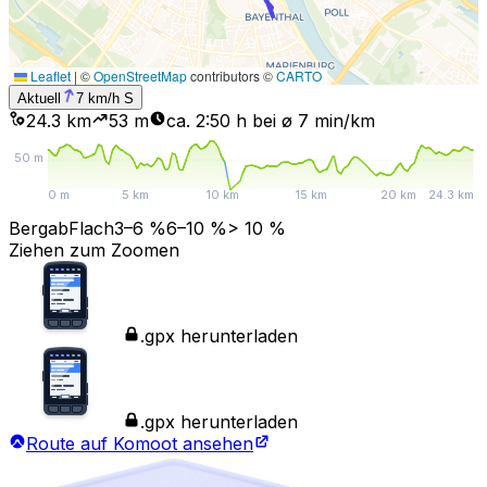
Leaflet
|
©
OpenStreetMap
contributors ©
CARTO
Aktuell
7
km/h
S
24.3 km
53
m
ca. 2:50 h bei ø 7 min/km
50
m
0 m
5 km
10 km
15 km
20 km
24.3 km
Bergab
Flach
3–6 %
6–10 %
> 10 %
Ziehen zum Zoomen
.gpx herunterladen
.gpx herunterladen
Route auf Komoot ansehen