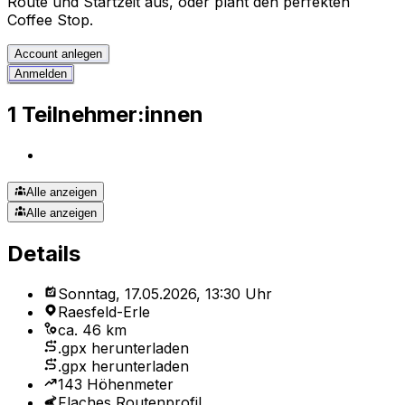
Route und Startzeit aus, oder plant den perfekten
Coffee Stop.
Account anlegen
Anmelden
1 Teilnehmer:innen
Alle anzeigen
Alle anzeigen
Details
Sonntag, 17.05.2026, 13:30 Uhr
Raesfeld-Erle
ca. 46 km
.gpx herunterladen
.gpx herunterladen
143 Höhenmeter
Flaches Routenprofil