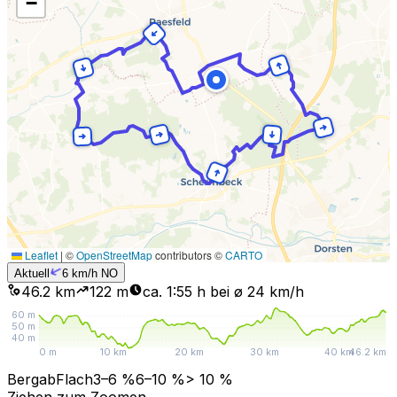
−
Leaflet
|
©
OpenStreetMap
contributors ©
CARTO
Aktuell
6
km/h
NO
46.2 km
122
m
ca. 1:55 h bei ø 24 km/h
60
m
50
m
40
m
0 m
10 km
20 km
30 km
40 km
46.2 km
Bergab
Flach
3–6 %
6–10 %
> 10 %