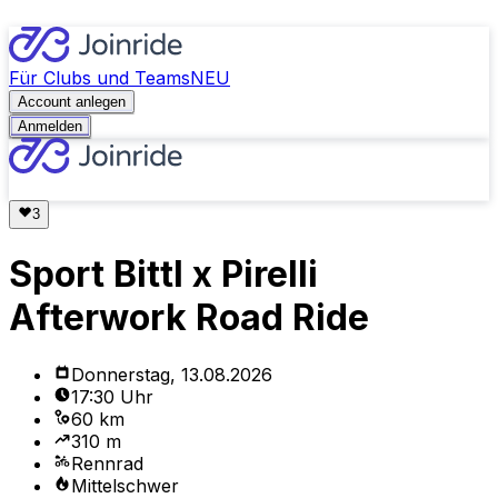
Für Clubs und Teams
NEU
Account anlegen
Anmelden
Sport Bittl x Pirelli
Afterwork Road Ride
Donnerstag, 13.08.2026
17:30 Uhr
60 km
310 m
Rennrad
Mittelschwer