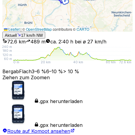
Leaflet
|
©
OpenStreetMap
contributors ©
CARTO
Aktuell
17
km/h
NW
72.6 km
489
m
ca. 2:40 h bei ø 27 km/h
240
m
180
m
120
m
60
m
0 m
20 km
40 km
60 km
72.6 km
Bergab
Flach
3–6 %
6–10 %
> 10 %
Ziehen zum Zoomen
.gpx herunterladen
.gpx herunterladen
Route auf Komoot ansehen