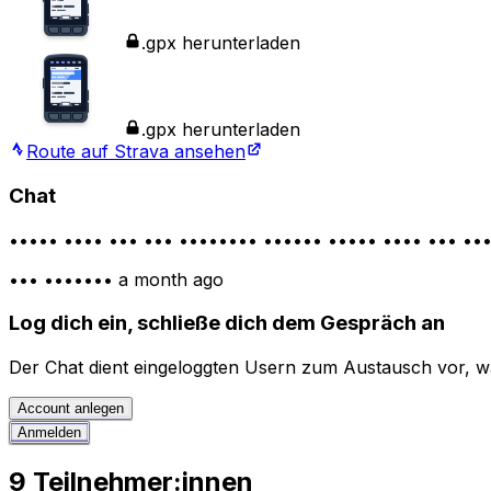
.gpx herunterladen
.gpx herunterladen
Route auf Strava ansehen
Chat
••••• •••• ••• ••• •••••••• •••••• ••••• •••• ••• •
••• •••••••
a month ago
Log dich ein, schließe dich dem Gespräch an
Der Chat dient eingeloggten Usern zum Austausch vor, wä
Account anlegen
Anmelden
9 Teilnehmer:innen