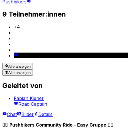
Pushbikers
9 Teilnehmer:innen
+
4
Alle anzeigen
Alle anzeigen
Geleitet von
Fabian Kiener
Road Captain
Chat
Bilder
Details
🚴‍♂️
Pushbikers Community Ride – Easy Gruppe
🚴‍♀️