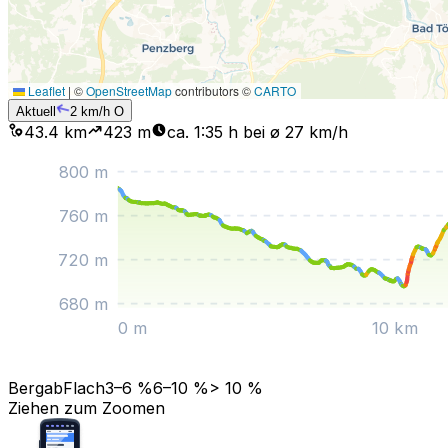
Leaflet
|
©
OpenStreetMap
contributors ©
CARTO
Aktuell
2
km/h
O
43.4 km
423
m
ca. 1:35 h bei ø 27 km/h
800
m
760
m
720
m
680
m
0 m
10 km
Bergab
Flach
3–6 %
6–10 %
> 10 %
Ziehen zum Zoomen