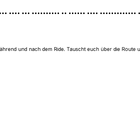
••• •••• ••• •••••••••• •• •••••• •••• ••••••••••••• 
hrend und nach dem Ride. Tauscht euch über die Route und