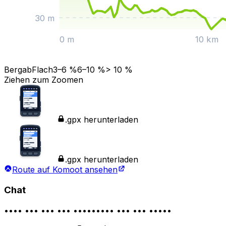
30
m
0 m
10 km
Bergab
Flach
3–6 %
6–10 %
> 10 %
Ziehen zum Zoomen
.gpx herunterladen
.gpx herunterladen
Route auf Komoot ansehen
Chat
•••• ••• ••• ••• ••••••••• ••• ••• •••••