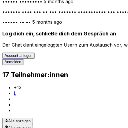
•••••• •••••••••
5 months ago
••••••• •••• ••• •• ••• ••••••• ••••••••••• ••• ••••
•••••• •• ••
5 months ago
Log dich ein, schließe dich dem Gespräch an
Der Chat dient eingeloggten Usern zum Austausch vor, wä
Account anlegen
Anmelden
17 Teilnehmer:innen
+
13
L
Alle anzeigen
Alle anzeigen