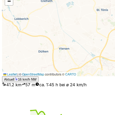
−
Leaflet
|
©
OpenStreetMap
contributors ©
CARTO
Aktuell
16
km/h
NW
41.2 km
57
m
ca. 1:45 h bei ø 24 km/h