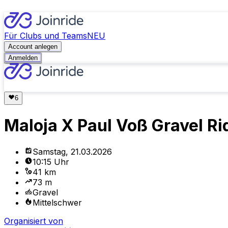
Für Clubs und Teams
NEU
Account anlegen
Anmelden
Maloja X Paul Voß Gravel R
Samstag, 21.03.2026
10:15 Uhr
41 km
73 m
Gravel
Mittelschwer
Organisiert von