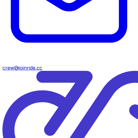
crew@joinride.cc