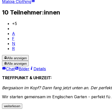
Maloja Clothing
10 Teilnehmer:innen
+
5
A
F
N
R
Alle anzeigen
Alle anzeigen
Chat
Bilder
Details
TREFFPUNKT & UHRZEIT:
Bergsaison im Kopf? Dann fang jetzt unten an. Der perfek
Wir starten gemeinsam im Englischen Garten - perfekt fü
weiterlesen