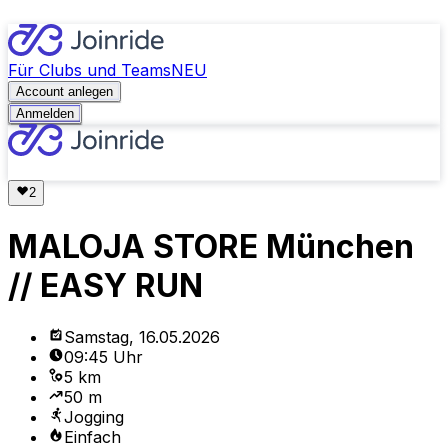
Für Clubs und Teams
NEU
Account anlegen
Anmelden
MALOJA STORE München
// EASY RUN
Samstag, 16.05.2026
09:45 Uhr
5 km
50 m
Jogging
Einfach