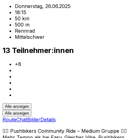
Donnerstag, 26.06.2025
18:15
50 km
500 m
Rennrad
Mittelschwer
13 Teilnehmer:innen
+
8
Alle anzeigen
Alle anzeigen
Route
Chat
Bilder
Details
🚴‍♂️ Pushbikers Community Ride – Medium Gruppe 🚴‍♀️
Mehr Tempo als bei Easy. Gleicher Vibe. Pushbikers