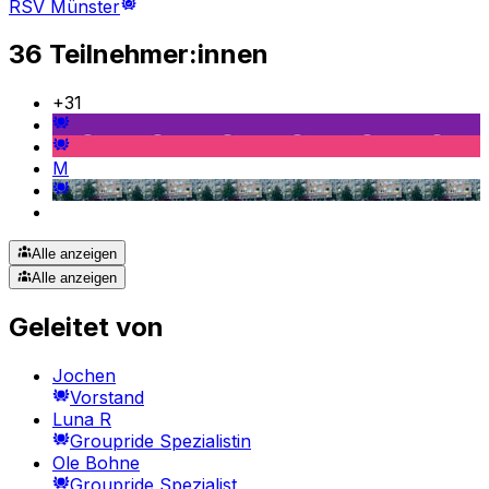
RSV Münster
36 Teilnehmer:innen
+
31
M
Alle anzeigen
Alle anzeigen
Geleitet von
Jochen
Vorstand
Luna R
Groupride Spezialistin
Ole Bohne
Groupride Spezialist