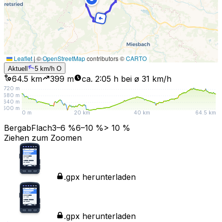
Leaflet
|
©
OpenStreetMap
contributors ©
CARTO
Aktuell
5
km/h
O
64.5 km
399
m
ca. 2:05 h bei ø 31 km/h
720
m
680
m
640
m
600
m
0 m
20 km
40 km
64.5 km
Bergab
Flach
3–6 %
6–10 %
> 10 %
Ziehen zum Zoomen
.gpx herunterladen
.gpx herunterladen