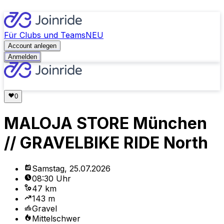
Für Clubs und Teams
NEU
Account anlegen
Anmelden
MALOJA STORE München
// GRAVELBIKE RIDE North
Samstag, 25.07.2026
08:30 Uhr
47 km
143 m
Gravel
Mittelschwer