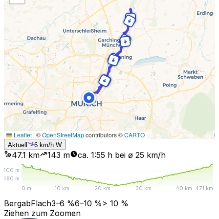
Leaflet
|
©
OpenStreetMap
contributors ©
CARTO
Aktuell
6
km/h
W
47.1 km
143
m
ca. 1:55 h bei ø 25 km/h
500
m
480
m
0 m
10 km
20 km
30 km
40 km
47.1 km
Bergab
Flach
3–6 %
6–10 %
> 10 %
Ziehen zum Zoomen