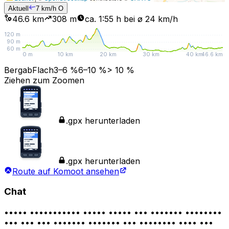
Aktuell
7
km/h
O
46.6 km
308
m
ca. 1:55 h bei ø 24 km/h
120
m
90
m
60
m
0 m
10 km
20 km
30 km
40 km
46.6 km
Bergab
Flach
3–6 %
6–10 %
> 10 %
Ziehen zum Zoomen
.gpx herunterladen
.gpx herunterladen
Route auf Komoot ansehen
Chat
••••• ••••••••••• ••••• ••••• ••• ••••••• ••••••••
••• ••• ••• ••••••• ••••••• ••• •••••••• •••• •••