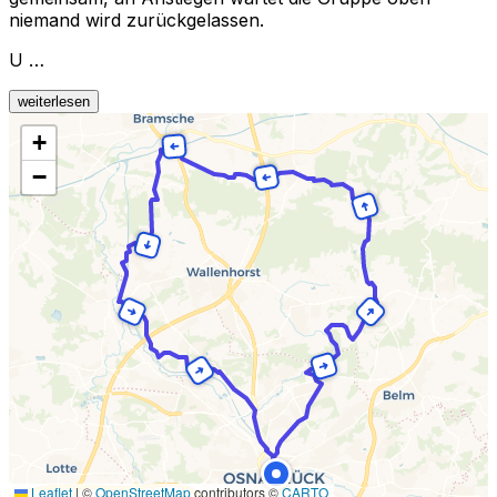
niemand wird zurückgelassen.
U …
weiterlesen
+
−
Leaflet
|
©
OpenStreetMap
contributors ©
CARTO